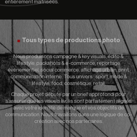
entièrement maîtrisées.
Tous types de productions photo
Nous produisons campagne & key visuals, édito &
lifestyle, packshots & e-commerce, reportage
événementiel, social commerce, affichage urbain, print,
communication interne. Tous univers : sport, mode &
lifestyle, food, cosmétique, retail.
Chaque projet débute par un brief approfondi pour
s’assurer que les visuels livrés sont parfaitement alignés
avec votre identité de marque et vos objectifs de
communication. Nous travaillons dans une logique de co-
création avec nos partenaires.