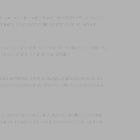
 STUDIO
CONTACT
gne photpour le lancement de EKSTRACT. Sur ce
onal. Un projet réalisé sur 2 jours en indoor […]
ampagne autour de leur nouvelle collection. Au
shootés au GFX, pour un ensemble […]
 ambition : révéler les produits, sans mise en
lu créer des contenus intemporels et transversaux,
e-commerce autour de leur nouvelle collection.
dans un univers urbain et streetwear. Du contenu