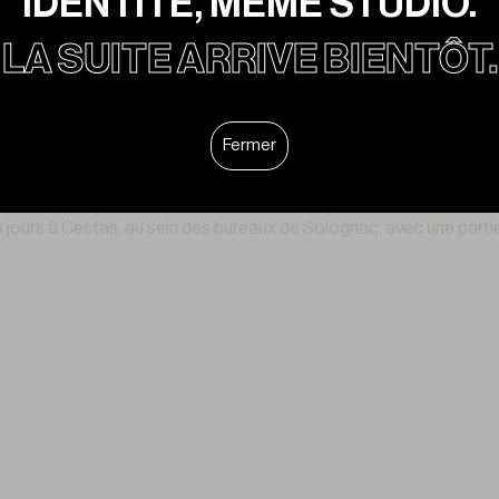
IDENTITÉ, MÊME STUDIO.
ORTRAITS
LA SUITE ARRIVE BIENTÔT.
 nous accompagnons régulièrement Metro sur la réalisation de por
à un set-up photo mobile et adaptable, nous shootons aussi bien d
Fermer
 la HTR 1200, nous avons travaillé main dans la main avec Lola 
is jours à Cestas, au sein des bureaux de Solognac, avec une partie