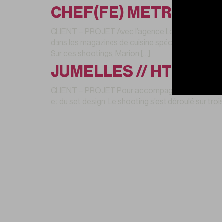
CHEF(FE) METRO // P
CLIENT – PROJET Avec l’agence Le Nouveau Bélier,
dans les magazines de cuisine spécialisés. Grâce 
Sur ces shootings, Marion […]
JUMELLES // HTR 1200
CLIENT – PROJET Pour accompagner le lancement de
et du set design. Le shooting s’est déroulé sur tro