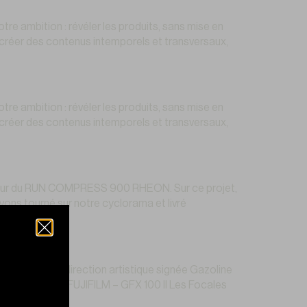
 ambition : révéler les produits, sans mise en
lu créer des contenus intemporels et transversaux,
 ambition : révéler les produits, sans mise en
lu créer des contenus intemporels et transversaux,
our du RUN COMPRESS 900 RHEON. Sur ce projet,
vons tourné sur notre cyclorama et livré
é, avec une direction artistique signée Gazoline
ET-UP Le Boitier FUJIFILM – GFX 100 II Les Focales