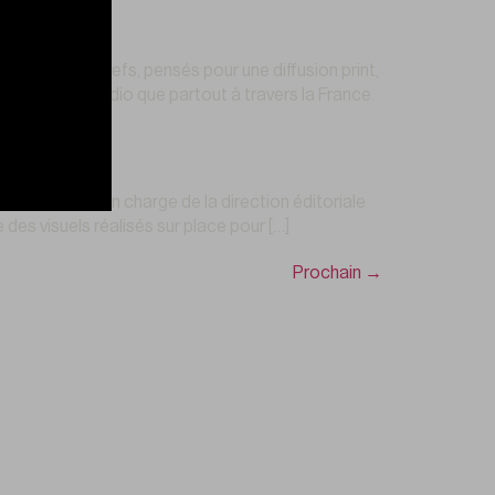
traits de chefs, pensés pour une diffusion print,
ans notre studio que partout à travers la France.
Barselona, en charge de la direction éditoriale
 des visuels réalisés sur place pour […]
Prochain
→