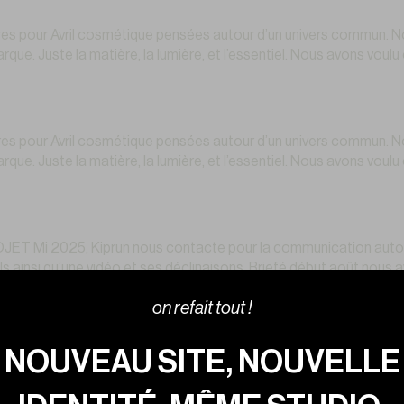
 pour Avril cosmétique pensées autour d’un univers commun. Notre
arque. Juste la matière, la lumière, et l’essentiel. Nous avons vou
 pour Avril cosmétique pensées autour d’un univers commun. Notre
arque. Juste la matière, la lumière, et l’essentiel. Nous avons vou
JET Mi 2025, Kiprun nous contacte pour la communication aut
 ainsi qu’une vidéo et ses déclinaisons. Briefé début août nous a
on refait tout !
TO
NOUVEAU SITE, NOUVELLE
pour LOE, nous avons transformé notre cyclorama en décor stylis
clairage flash et la post-production ont joué un rôle central. LE S