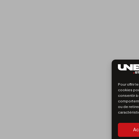
entions légales
olitique de confidentialité
CGV
Pour offrir 
roduction Vidéo
cookies pou
consentir à
comportemen
roduction Photo
ou de retire
caractéristi
ocation studio Lille
Ac