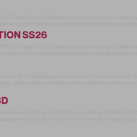
hoto
VIDÉO
PHOTO
NOS FORMULES
LE
OJET Début 2026, KIABI nous confie la production de la campa
 pensés pour accompagner le déploiement de la marque à l’internati
TION SS26
ROJET Début 2026, Fouganza nous contacte pour produire une c
le web et la PLV. Un projet réalisé sur 2 jours, avec des visuels 
 pour Avril cosmétique pensées autour d’un univers commun. Notre
arque. Juste la matière, la lumière, et l’essentiel. Nous avons vou
3D
arque RevengeX nous a contactés pour créer du contenus photo 
ne photo éditoriale et 3D afin de mettre en avant les produits 