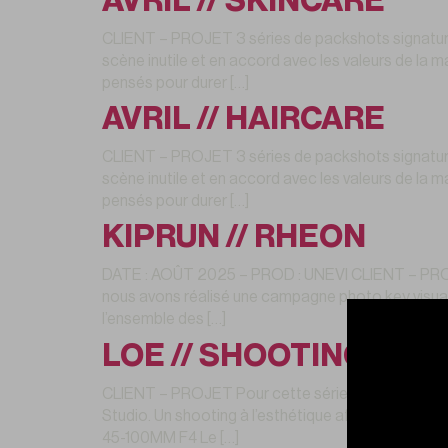
AVRIL // SKINCARE
CLIENT – PROJET 3 séries de packshots signatures
scène inutile et en accord avec les valeurs de la m
pensés pour durer […]
AVRIL // HAIRCARE
CLIENT – PROJET 3 séries de packshots signatures
scène inutile et en accord avec les valeurs de la m
pensés pour durer […]
KIPRUN // RHEON
DATE : AOÛT 2025 – PROD : UNEVI CLIENT – PRO
nous avons réalisé une campagne photo key visuals
l’ensemble des […]
LOE // SHOOTING EDI
CLIENT – PROJET Pour cette série photo réalisée 
Studio. Un shooting à l’esthétique affirmée, où l’é
45-100MM F4 Le […]