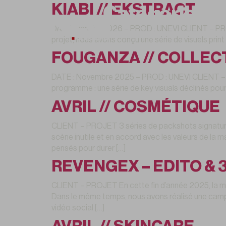
KIABI // EKSTRACT
Catégorie :
P
DATE : Janvier 2026 – PROD : UNEVI CLIENT – PR
projet, nous avons conçu une série de visuels print
FOUGANZA // COLLEC
DATE : Novembre 2025 – PROD : UNEVI CLIENT – P
programme : une série de key visuals déclinés pour 
AVRIL // COSMÉTIQUE
CLIENT – PROJET 3 séries de packshots signatures
scène inutile et en accord avec les valeurs de la m
pensés pour durer […]
REVENGEX – EDITO & 
CLIENT – PROJET En cette fin d’année 2025, la m
Dans le même temps, nous avons réalisé une campag
vidéo social […]