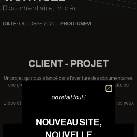
Documentaire
,
Vidéo
DATE
: OCTOBRE 2020 –
PROD : UNEVI
CLIENT - PROJET
Un projet qui nous a lancé dans l’aventure des documentaires,
une première production qui s’est déroulée sur la route du
Paris-Roubaix.
on refait tout !
L’idée était de faire découvrir la route pavée à travers les yeux
d’un novice en vélo.
NOUVEAU SITE,
NOUVELLE