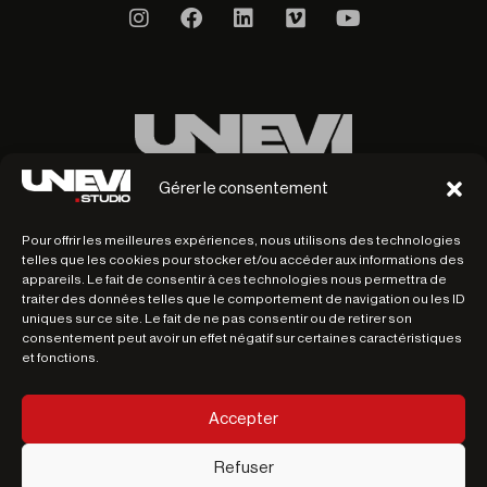
Gérer le consentement
Pour offrir les meilleures expériences, nous utilisons des technologies
telles que les cookies pour stocker et/ou accéder aux informations des
appareils. Le fait de consentir à ces technologies nous permettra de
hello@unevi.studio
traiter des données telles que le comportement de navigation ou les ID
uniques sur ce site. Le fait de ne pas consentir ou de retirer son
consentement peut avoir un effet négatif sur certaines caractéristiques
et fonctions.
59 000, Lille
Mentions légales
Accepter
Politique de confidentialité
CGV
Refuser